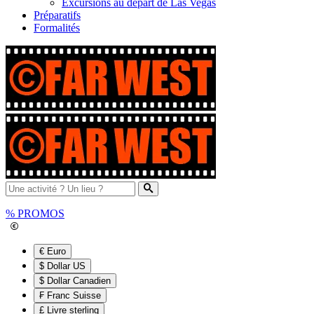
Excursions au départ de Las Vegas
Préparatifs
Formalités
%
PROMOS
€ Euro
$ Dollar US
$ Dollar Canadien
₣ Franc Suisse
£ Livre sterling