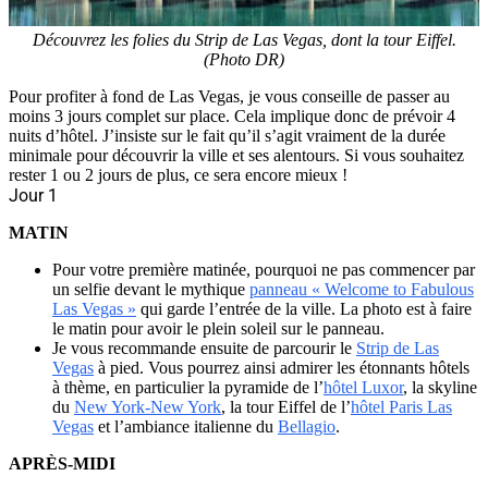
Découvrez les folies du Strip de Las Vegas, dont la tour Eiffel.
(Photo DR)
Pour profiter à fond de Las Vegas, je vous conseille de passer au
moins 3 jours complet sur place. Cela implique donc de prévoir 4
nuits d’hôtel. J’insiste sur le fait qu’il s’agit vraiment de la durée
minimale pour découvrir la ville et ses alentours. Si vous souhaitez
rester 1 ou 2 jours de plus, ce sera encore mieux !
Jour 1
MATIN
Pour votre première matinée, pourquoi ne pas commencer par
un selfie devant le mythique
panneau « Welcome to Fabulous
Las Vegas »
qui garde l’entrée de la ville. La photo est à faire
le matin pour avoir le plein soleil sur le panneau.
Je vous recommande ensuite de parcourir le
Strip de Las
Vegas
à pied. Vous pourrez ainsi admirer les étonnants hôtels
à thème, en particulier la pyramide de l’
hôtel Luxor
, la skyline
du
New York-New York
, la tour Eiffel de l’
hôtel Paris Las
Vegas
et l’ambiance italienne du
Bellagio
.
APRÈS-MIDI