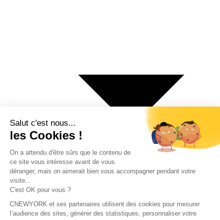
€ Euro
$ Dollar US
$ Dollar Canadien