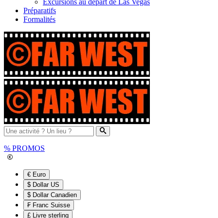
Excursions au départ de Las Vegas
Préparatifs
Formalités
%
PROMOS
€ Euro
$ Dollar US
$ Dollar Canadien
₣ Franc Suisse
£ Livre sterling