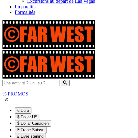
Excursions au départ de Las Vegas
Préparatifs
Formalités
%
PROMOS
€ Euro
$ Dollar US
$ Dollar Canadien
₣ Franc Suisse
£ Livre sterling