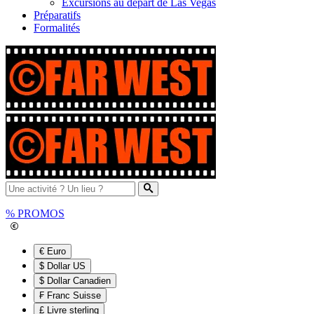
Excursions au départ de Las Vegas
Préparatifs
Formalités
%
PROMOS
€ Euro
$ Dollar US
$ Dollar Canadien
₣ Franc Suisse
£ Livre sterling