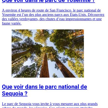
Que voir dans le parc de Yosemite ?
A environ 4 heures de route de San Francisco, le parc national de
Yosemite est l’un des plus anciens parcs aux États-Unis. Découvrez
des vallées verdoyantes, des chutes d’eau impressionnantes et une
faune variée.
Que voir dans le parc national de
Sequoia ?
Le parc de Sequoia vous invite à vous mesurer aux plus grands