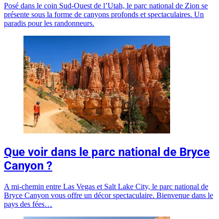
Posé dans le coin Sud-Ouest de l’Utah, le parc national de Zion se
présente sous la forme de canyons profonds et spectaculaires. Un
paradis pour les randonneurs.
Que voir dans le parc national de Bryce
Canyon ?
A mi-chemin entre Las Vegas et Salt Lake City, le parc national de
Bryce Canyon vous offre un décor spectaculaire. Bienvenue dans le
pays des fées…