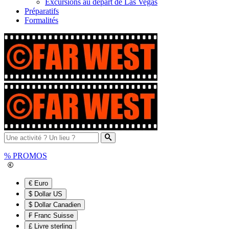
Excursions au départ de Las Vegas
Préparatifs
Formalités
%
PROMOS
€ Euro
$ Dollar US
$ Dollar Canadien
₣ Franc Suisse
£ Livre sterling