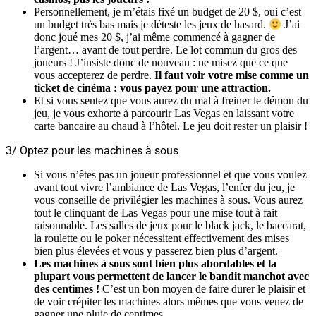
Personnellement, je m’étais fixé un budget de 20 $, oui c’est
un budget très bas mais je déteste les jeux de hasard.
J’ai
donc joué mes 20 $, j’ai même commencé à gagner de
l’argent… avant de tout perdre. Le lot commun du gros des
joueurs ! J’insiste donc de nouveau : ne misez que ce que
vous accepterez de perdre.
Il faut voir votre mise comme un
ticket de cinéma : vous payez pour une attraction.
Et si vous sentez que vous aurez du mal à freiner le démon du
jeu, je vous exhorte à parcourir Las Vegas en laissant votre
carte bancaire au chaud à l’hôtel. Le jeu doit rester un plaisir !
3/ Optez pour les machines à sous
Si vous n’êtes pas un joueur professionnel et que vous voulez
avant tout vivre l’ambiance de Las Vegas, l’enfer du jeu, je
vous conseille de privilégier les machines à sous. Vous aurez
tout le clinquant de Las Vegas pour une mise tout à fait
raisonnable. Les salles de jeux pour le black jack, le baccarat,
la roulette ou le poker nécessitent effectivement des mises
bien plus élevées et vous y passerez bien plus d’argent.
Les machines à sous sont bien plus abordables et la
plupart vous permettent de lancer le bandit manchot avec
des centimes !
C’est un bon moyen de faire durer le plaisir et
de voir crépiter les machines alors mêmes que vous venez de
gagner une pluie de centimes.