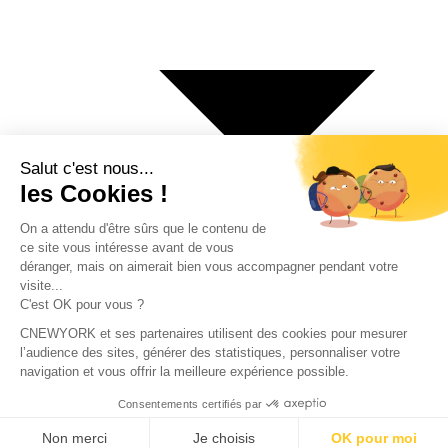
€ Euro
$ Dollar US
$ Dollar Canadien
₣ Franc Suisse
£ Livre sterling