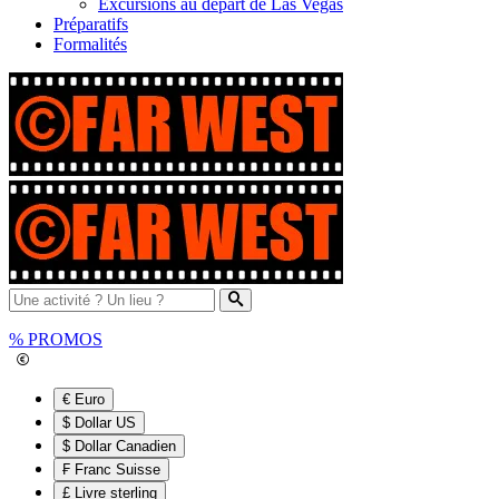
Excursions au départ de Las Vegas
Préparatifs
Formalités
%
PROMOS
€ Euro
$ Dollar US
$ Dollar Canadien
₣ Franc Suisse
£ Livre sterling