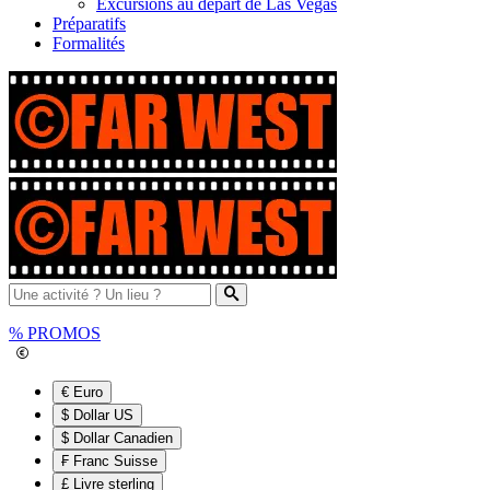
Excursions au départ de Las Vegas
Préparatifs
Formalités
%
PROMOS
€ Euro
$ Dollar US
$ Dollar Canadien
₣ Franc Suisse
£ Livre sterling