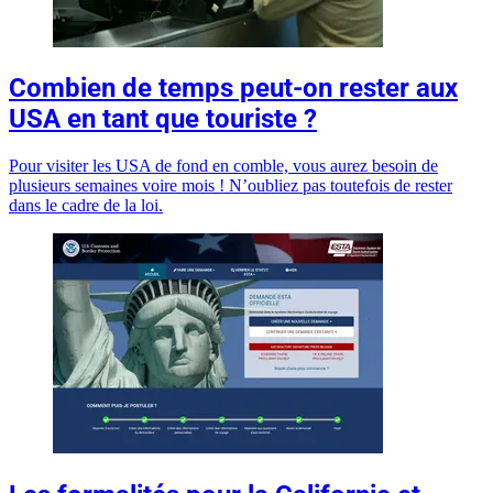
Combien de temps peut-on rester aux
USA en tant que touriste ?
Pour visiter les USA de fond en comble, vous aurez besoin de
plusieurs semaines voire mois ! N’oubliez pas toutefois de rester
dans le cadre de la loi.