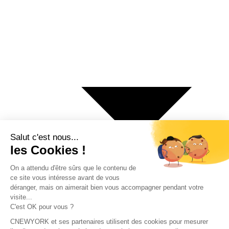
€ Euro
$ Dollar US