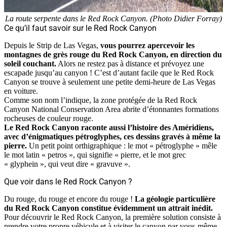
La route serpente dans le Red Rock Canyon. (Photo Didier Forray)
Ce qu’il faut savoir sur le Red Rock Canyon
Depuis le Strip de Las Vegas,
vous pourrez apercevoir les
montagnes de grès rouge du Red Rock Canyon, en direction du
soleil couchant.
Alors ne restez pas à distance et prévoyez une
escapade jusqu’au canyon ! C’est d’autant facile que le Red Rock
Canyon se trouve à seulement une petite demi-heure de Las Vegas
en voiture.
Comme son nom l’indique, la zone protégée de la Red Rock
Canyon National Conservation Area abrite d’étonnantes formations
rocheuses de couleur rouge.
Le Red Rock Canyon raconte aussi l’histoire des Améridiens,
avec d’énigmatiques pétroglyphes, ces dessins gravés à même la
pierre.
Un petit point orthigraphique : le mot « pétroglyphe » mêle
le mot latin « petros », qui signifie « pierre, et le mot grec
« glyphein », qui veut dire « gravuve ».
Que voir dans le Red Rock Canyon ?
Du rouge, du rouge et encore du rouge !
La géologie particulière
du Red Rock Canyon constitue évidemment un attrait inédit.
Pour découvrir le Red Rock Canyon, la première solution consiste à
prendre votre propre véhicule et à visiter le canyon par vous-même.