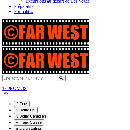
Excursions au départ de Las Vegas
Préparatifs
Formalités
%
PROMOS
€ Euro
$ Dollar US
$ Dollar Canadien
₣ Franc Suisse
£ Livre sterling