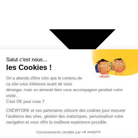
€ Euro
$ Dollar US
$ Dollar Canadien
₣ Franc Suisse
£ Livre sterling