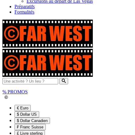
Excursions au départ de Las Vegas
Préparatifs
Formalités
%
PROMOS
€ Euro
$ Dollar US
$ Dollar Canadien
₣ Franc Suisse
£ Livre sterling