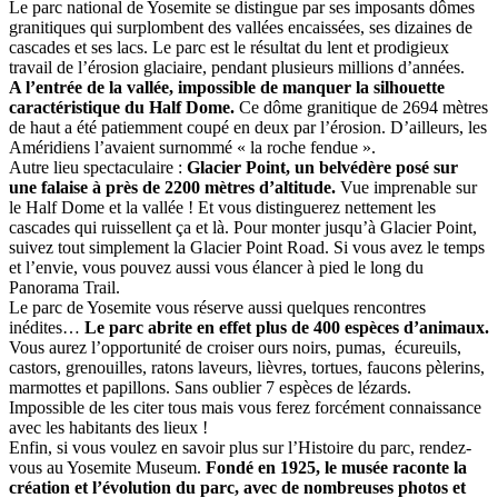
Le parc national de Yosemite se distingue par ses imposants dômes
granitiques qui surplombent des vallées encaissées, ses dizaines de
cascades et ses lacs. Le parc est le résultat du lent et prodigieux
travail de l’érosion glaciaire, pendant plusieurs millions d’années.
A l’entrée de la vallée, impossible de manquer la silhouette
caractéristique du Half Dome.
Ce dôme granitique de 2694 mètres
de haut a été patiemment coupé en deux par l’érosion. D’ailleurs, les
Améridiens l’avaient surnommé « la roche fendue ».
Autre lieu spectaculaire :
Glacier Point, un belvédère posé sur
une falaise à près de 2200 mètres d’altitude.
Vue imprenable sur
le Half Dome et la vallée ! Et vous distinguerez nettement les
cascades qui ruissellent ça et là. Pour monter jusqu’à Glacier Point,
suivez tout simplement la Glacier Point Road. Si vous avez le temps
et l’envie, vous pouvez aussi vous élancer à pied le long du
Panorama Trail.
Le parc de Yosemite vous réserve aussi quelques rencontres
inédites…
Le parc abrite en effet plus de 400 espèces d’animaux.
Vous aurez l’opportunité de croiser ours noirs, pumas, écureuils,
castors, grenouilles, ratons laveurs, lièvres, tortues, faucons pèlerins,
marmottes et papillons. Sans oublier 7 espèces de lézards.
Impossible de les citer tous mais vous ferez forcément connaissance
avec les habitants des lieux !
Enfin, si vous voulez en savoir plus sur l’Histoire du parc, rendez-
vous au Yosemite Museum.
Fondé en 1925, le musée raconte la
création et l’évolution du parc, avec de nombreuses photos et