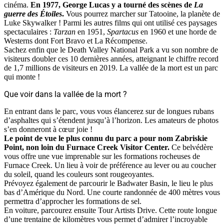
cinéma.
En 1977, George Lucas y a tourné des scènes de
La
guerre des Étoiles
.
Vous pourrez marcher sur Tatooine, la planète de
Luke Skywalker ! Parmi les autres films qui ont utilisé ces paysages
spectaculaires :
Tarzan
en 1951,
Spartacus
en 1960 et une horde de
Westerns dont Fort Bravo et La Récompense.
Sachez enfin que le Death Valley National Park a vu son nombre de
visiteurs doubler ces 10 dernières années, atteignant le chiffre record
de 1,7 millions de visiteurs en 2019. La vallée de la mort est un parc
qui monte !
Que voir dans la vallée de la mort ?
En entrant dans le parc, vous vous élancerez sur de longues rubans
d’asphaltes qui s’étendent jusqu’à l’horizon. Les amateurs de photos
s’en donneront à cœur joie !
Le point de vue le plus connu du parc a pour nom Zabriskie
Point, non loin du Furnace Creek Visitor Center.
Ce belvédère
vous offre une vue imprenable sur les formations rocheuses de
Furnace Creek. Un lieu à voir de préférence au lever ou au coucher
du soleil, quand les couleurs sont rougeoyantes.
Prévoyez également de parcourir le Badwater Basin, le lieu le plus
bas d’Amérique du Nord. Une courte randonnée de 400 mètres vous
permettra d’approcher les formations de sel.
En voiture, parcourez ensuite Tour Artists Drive. Cette route longue
d’une trentaine de kilomètres vous permet d’admirer l’incroyable