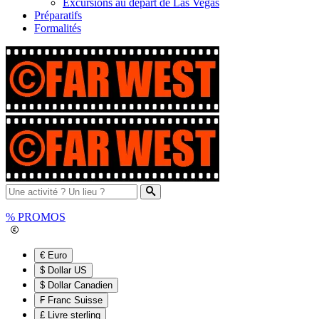
Excursions au départ de Las Vegas
Préparatifs
Formalités
%
PROMOS
€ Euro
$ Dollar US
$ Dollar Canadien
₣ Franc Suisse
£ Livre sterling