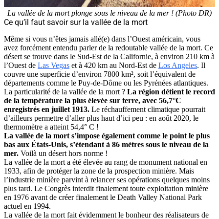
La vallée de la mort plonge sous le niveau de la mer ! (Photo DR)
Ce qu’il faut savoir sur la vallée de la mort
Même si vous n’êtes jamais allé(e) dans l’Ouest américain, vous
avez forcément entendu parler de la redoutable vallée de la mort. Ce
désert se trouve dans le Sud-Est de la Californie, à environ 210 km à
l’Ouest de
Las Vegas
et à 420 km au Nord-Est de
Los Angeles
. Il
couvre une superficie d’environ 7800 km², soit l’équivalent de
départements comme le Puy-de-Dôme ou les Pyrénées atlantiques.
La particularité de la vallée de la mort ?
La région détient le record
de la température la plus élevée sur terre, avec 56,7°C
enregistrés en juillet 1913.
Le réchauffement climatique pourrait
d’ailleurs permettre d’aller plus haut d’ici peu : en août 2020, le
thermomètre a atteint 54,4° C !
La vallée de la mort s’impose également comme le point le plus
bas aux États-Unis, s’étendant à 86 mètres sous le niveau de la
mer.
Voilà un désert hors norme !
La vallée de la mort a été élevée au rang de monument national en
1933, afin de protéger la zone de la prospection minière. Mais
l’industrie minière parvint à relancer ses opérations quelques moins
plus tard. Le Congrès interdit finalement toute exploitation minière
en 1976 avant de créer finalement le Death Valley National Park
actuel en 1994.
La vallée de la mort fait évidemment le bonheur des réalisateurs de