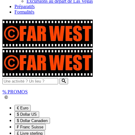
Excursions au départ de Las Vegas
Préparatifs
Formalités
%
PROMOS
€ Euro
$ Dollar US
$ Dollar Canadien
₣ Franc Suisse
£ Livre sterling