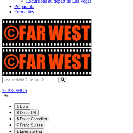
Excursions au départ de Las Vegas
Préparatifs
Formalités
%
PROMOS
€ Euro
$ Dollar US
$ Dollar Canadien
₣ Franc Suisse
£ Livre sterling