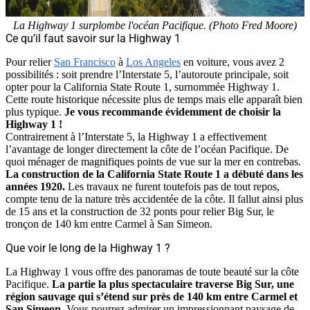
La Highway 1 surplombe l'océan Pacifique. (Photo Fred Moore)
Ce qu’il faut savoir sur la Highway 1
Pour relier
San Francisco
à
Los Angeles
en voiture, vous avez 2
possibilités : soit prendre l’Interstate 5, l’autoroute principale, soit
opter pour la California State Route 1, surnommée Highway 1.
Cette route historique nécessite plus de temps mais elle apparaît bien
plus typique.
Je vous recommande évidemment de choisir la
Highway 1 !
Contrairement à l’Interstate 5, la Highway 1 a effectivement
l’avantage de longer directement la côte de l’océan Pacifique. De
quoi ménager de magnifiques points de vue sur la mer en contrebas.
La construction de la California State Route 1 a débuté dans les
années 1920.
Les travaux ne furent toutefois pas de tout repos,
compte tenu de la nature très accidentée de la côte. Il fallut ainsi plus
de 15 ans et la construction de 32 ponts pour relier Big Sur, le
tronçon de 140 km entre Carmel à San Simeon.
Que voir le long de la Highway 1 ?
La Highway 1 vous offre des panoramas de toute beauté sur la côte
Pacifique.
La partie la plus spectaculaire traverse Big Sur, une
région sauvage qui s’étend sur près de 140 km entre Carmel et
San Simeon.
Vous pourrez admirer un impressionnant paysage de