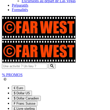
Excursions au départ de Las Vegas
Préparatifs
Formalités
%
PROMOS
€ Euro
$ Dollar US
$ Dollar Canadien
₣ Franc Suisse
£ Livre sterling