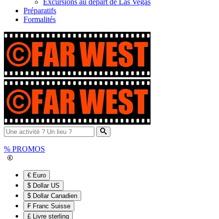
Excursions au départ de Las Vegas
Préparatifs
Formalités
%
PROMOS
€ Euro
$ Dollar US
$ Dollar Canadien
₣ Franc Suisse
£ Livre sterling