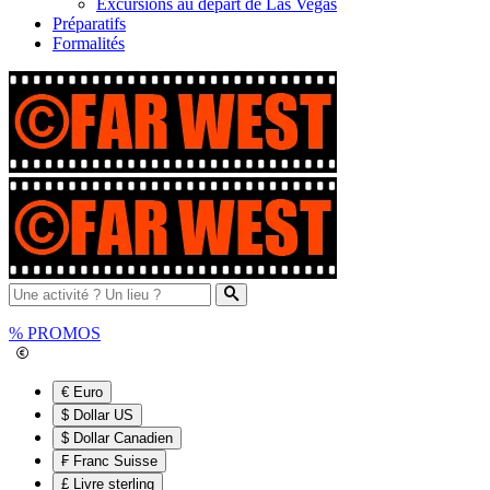
Excursions au départ de Las Vegas
Préparatifs
Formalités
%
PROMOS
€ Euro
$ Dollar US
$ Dollar Canadien
₣ Franc Suisse
£ Livre sterling