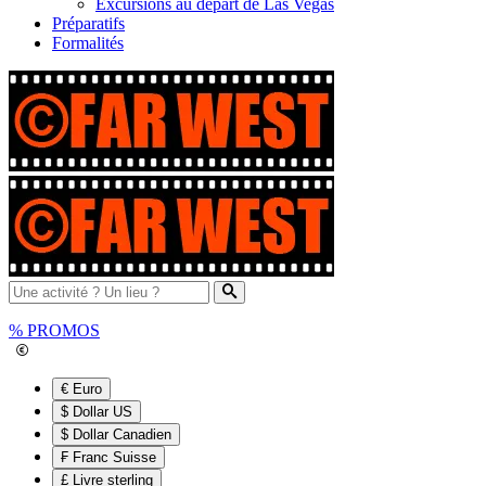
Excursions au départ de Las Vegas
Préparatifs
Formalités
%
PROMOS
€ Euro
$ Dollar US
$ Dollar Canadien
₣ Franc Suisse
£ Livre sterling