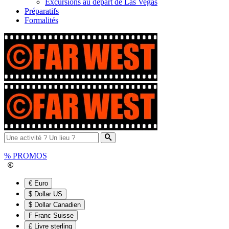
Excursions au départ de Las Vegas
Préparatifs
Formalités
%
PROMOS
€ Euro
$ Dollar US
$ Dollar Canadien
₣ Franc Suisse
£ Livre sterling