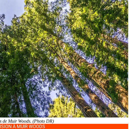
as de Muir Woods. (Photo DR)
RSION À MUIR WOODS