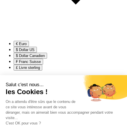
€ Euro
$ Dollar US
$ Dollar Canadien
₣ Franc Suisse
£ Livre sterling