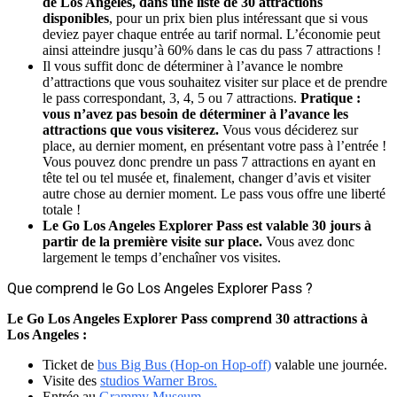
de Los Angeles, dans une liste de 30 attractions
disponibles
, pour un prix bien plus intéressant que si vous
deviez payer chaque entrée au tarif normal. L’économie peut
ainsi atteindre jusqu’à 60% dans le cas du pass 7 attractions !
Il vous suffit donc de déterminer à l’avance le nombre
d’attractions que vous souhaitez visiter sur place et de prendre
le pass correspondant, 3, 4, 5 ou 7 attractions.
Pratique :
vous n’avez pas besoin de déterminer à l’avance les
attractions que vous visiterez.
Vous vous déciderez sur
place, au dernier moment, en présentant votre pass à l’entrée !
Vous pouvez donc prendre un pass 7 attractions en ayant en
tête tel ou tel musée et, finalement, changer d’avis et visiter
autre chose au dernier moment. Le pass vous offre une liberté
totale !
Le Go Los Angeles Explorer Pass est valable 30 jours à
partir de la première visite sur place.
Vous avez donc
largement le temps d’enchaîner vos visites.
Que comprend le Go Los Angeles Explorer Pass ?
Le Go Los Angeles Explorer Pass comprend 30 attractions à
Los Angeles :
Ticket de
bus Big Bus (Hop-on Hop-off)
valable une journée.
Visite des
studios Warner Bros.
Entrée au
Grammy Museum
.