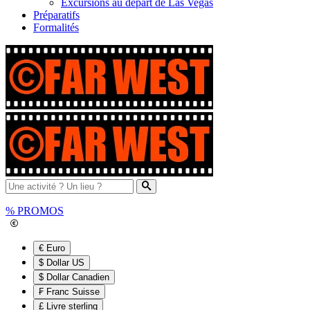
Excursions au départ de Las Vegas
Préparatifs
Formalités
%
PROMOS
€ Euro
$ Dollar US
$ Dollar Canadien
₣ Franc Suisse
£ Livre sterling