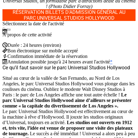
Universal Studios, un formidable parc d'attractions dédié au cinéma
! (Photo Didier Forray)
RÉSERVATION BILLETS D'ADMISSION GÉNÉRAL AU
PARC UNIVERSAL STUDIOS HOLLYWOOD
Sélectionnez la date de l'activité
À propos de cette activité
Durée : 24 heures (environ)
Bon électronique sur mobile accepté
Confirmation immédiate de la réservation
Annulation possible jusqu'à 24 heures avant l'activité
*
Ce qu’il faut savoir sur le parc Universal Studios Hollywood
Situé au cœur de la vallée de San Fernando, au Nord de Los
Angeles, le parc Universal Studios Hollywood vous plonge dans les
coulisses du cinéma. Oubliez le modeste Walt Disney Studios à
Paris : le parc de Los Angeles affiche une tout autre échelle !
Le
parc Universal Studios Hollywood aime d’ailleurs se présenter
comme « la capitale du divertissement de Los Angeles ».
Le parc Universal Studios Hollywood est effectivement au cœur de
la machine à rêve d’Hollywood. Il jouxte les studios originaux
d’Universal, toujours en activité.
Les studios ont ouverts en 1912
et, très vite, l’idée est venue de proposer une visite des plateaux
de tournage.
Le succès a été immédiat ! Universal a alors peu à peu