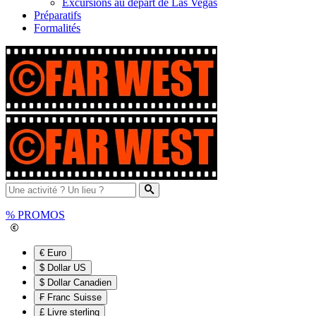
Excursions au départ de Las Vegas
Préparatifs
Formalités
%
PROMOS
€ Euro
$ Dollar US
$ Dollar Canadien
₣ Franc Suisse
£ Livre sterling