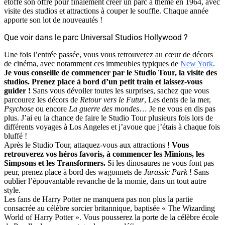
étoffé son offre pour finalement créer un parc à thème en 1964, avec
visite des studios et attractions à couper le souffle. Chaque année
apporte son lot de nouveautés !
Que voir dans le parc Universal Studios Hollywood ?
Une fois l’entrée passée, vous vous retrouverez au cœur de décors
de cinéma, avec notamment ces immeubles typiques de
New York
.
Je vous conseille de commencer par le Studio Tour, la visite des
studios.
Prenez place à bord d’un petit train et laissez-vous
guider !
Sans vous dévoiler toutes les surprises, sachez que vous
parcourez les décors de
Retour vers le Futur
, Les dents de la mer,
Psychose
ou encore
La guerre des mondes
… Je ne vous en dis pas
plus. J’ai eu la chance de faire le Studio Tour plusieurs fois lors de
différents voyages à Los Angeles et j’avoue que j’étais à chaque fois
bluffé !
Après le Studio Tour, attaquez-vous aux attractions !
Vous
retrouverez vos héros favoris, à commencer les Minions, les
Simpsons et les Transformers.
Si les dinosaures ne vous font pas
peur, prenez place à bord des wagonnets de
Jurassic Park
! Sans
oublier l’épouvantable revanche de la momie, dans un tout autre
style.
Les fans de Harry Potter ne manquera pas non plus la partie
consacrée au célèbre sorcier britannique, baptisée « The Wizarding
World of Harry Potter ». Vous pousserez la porte de la célèbre école