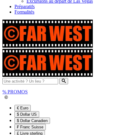
Excursions au départ de Las Vegas
Préparatifs
Formalités
%
PROMOS
€ Euro
$ Dollar US
$ Dollar Canadien
₣ Franc Suisse
£ Livre sterling