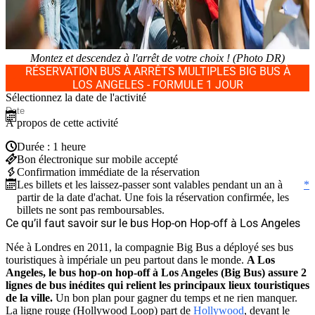
Montez et descendez à l'arrêt de votre choix ! (Photo DR)
RÉSERVATION BUS À ARRÊTS MULTIPLES BIG BUS À
LOS ANGELES - FORMULE 1 JOUR
Sélectionnez la date de l'activité
À propos de cette activité
Durée : 1 heure
Bon électronique sur mobile accepté
Confirmation immédiate de la réservation
Les billets et les laissez-passer sont valables pendant un an à
*
partir de la date d'achat. Une fois la réservation confirmée, les
billets ne sont pas remboursables.
Ce qu’il faut savoir sur le bus Hop-on Hop-off à Los Angeles
Née à Londres en 2011, la compagnie Big Bus a déployé ses bus
touristiques à impériale un peu partout dans le monde.
A Los
Angeles, le bus hop-on hop-off à Los Angeles (Big Bus) assure 2
lignes de bus inédites qui relient les principaux lieux touristiques
de la ville.
Un bon plan pour gagner du temps et ne rien manquer.
La ligne rouge (Hollywood Loop) part de
Hollywood
, devant le