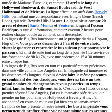
musée de Madame Tussauds, et compte
13 arrêts le long du
Hollywood Boulevard, du Sunset Boulevard, de West
Hollywood et de Melrose.
La ligne effectue un arrêt dans
Bervely
Hills
, permettant une correspondance avec la ligne bleue (Beach
Loop), qui relie Beverly Hills à la mer.
La ligne bleue compte 20
arrêts et dessert
Santa Monica
et
Venice
en longeant l’océan
Pacifique.
A titre d’information, comptez environ 2 heures pour
réaliser chaque boucle au complet, sans descendre.
Les lignes de Big Bus fonctionnent sur le principe dit du « Hop-on,
Hop-off ».
Vous pouvez descendre à l’arrêt de votre choix,
visiter le quartier et reprendre le bus suivant pour poursuivre le
parcours.
Et ainsi de suite tout au long de la journée ! Le service de
bus fonctionne de 9h à 17h, avec une cadence de 15 à 30 minutes
entre chaque bus.
Les lignes de Big Bus sont en tout cas particulièrement précieuses
dans une ville comme Los Angeles car la mégapole est immense et
les distances très longues.
Si vous deviez faire le même parcours
en combinant des bus classiques, vous devriez faire un très
grand nombre de changements et vous passeriez un temps
infini, tant les bus de ville sont lents.
C’est du vécu ! Lors de mon
premier séjour à Los Angeles, j’ai eu la mauvaise idée de vouloir
prendre un bus pour aller de Hollywood à Beverly Hills. J’ai
abandonné en cours de route car j’ai bien cru ne jamais arriver…
La flotte de bus présente un autre intérêt :
les bus à impériale vous
permettent de profiter d’une vue panoramique sur les avenues