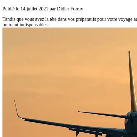
Publié le
14 juillet 2021
par Didier Forray
Tandis que vous avez la tête dans vos préparatifs pour votre voyage 
pourtant indispensables.