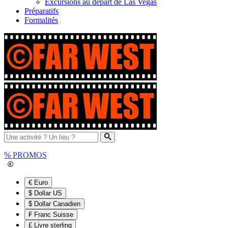
Excursions au départ de Las Vegas
Préparatifs
Formalités
%
PROMOS
€ Euro
$ Dollar US
$ Dollar Canadien
₣ Franc Suisse
£ Livre sterling