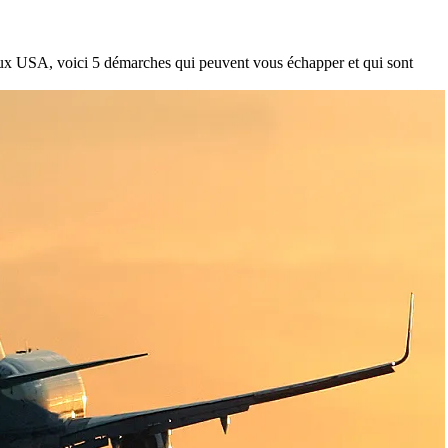
aux USA, voici 5 démarches qui peuvent vous échapper et qui sont