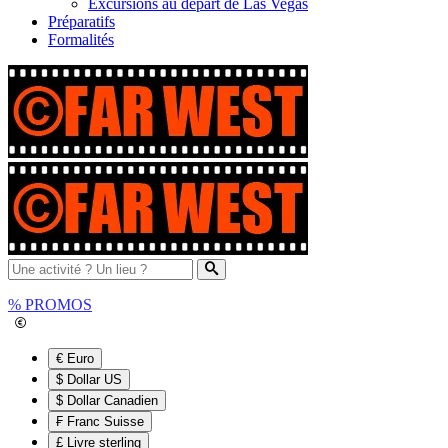
Excursions au départ de Las Vegas
Préparatifs
Formalités
%
PROMOS
€ Euro
$ Dollar US
$ Dollar Canadien
₣ Franc Suisse
£ Livre sterling