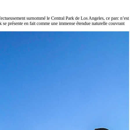
 affectueusement surnommé le Central Park de Los Angeles, ce parc n’est
rk se présente en fait comme une immense étendue naturelle couvrant