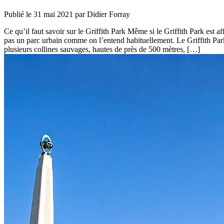
Publié le
31 mai 2021
par Didier Forray
Ce qu’il faut savoir sur le Griffith Park Même si le Griffith Park est
pas un parc urbain comme on l’entend habituellement. Le Griffith Pa
plusieurs collines sauvages, hautes de près de 500 mètres, […]