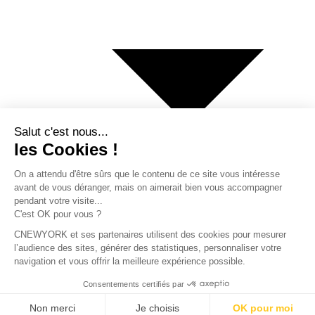
€ Euro
$ Dollar US
$ Dollar Canadien
₣ Franc Suisse
£ Livre sterling