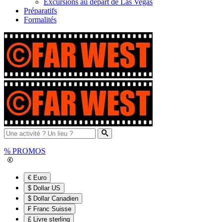
Excursions au départ de Las Vegas
Préparatifs
Formalités
%
PROMOS
€ Euro
$ Dollar US
$ Dollar Canadien
₣ Franc Suisse
£ Livre sterling