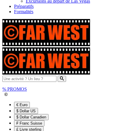
Excursions au départ de Las Vegas
Préparatifs
Formalités
%
PROMOS
€ Euro
$ Dollar US
$ Dollar Canadien
₣ Franc Suisse
£ Livre sterling