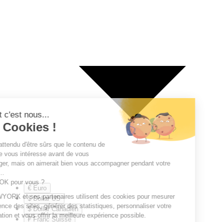
€ Euro
$ Dollar US
$ Dollar Canadien
₣ Franc Suisse