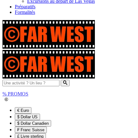
Excursions au départ de Las Vegas
Préparatifs
Formalités
%
PROMOS
€ Euro
$ Dollar US
$ Dollar Canadien
₣ Franc Suisse
£ Livre sterling