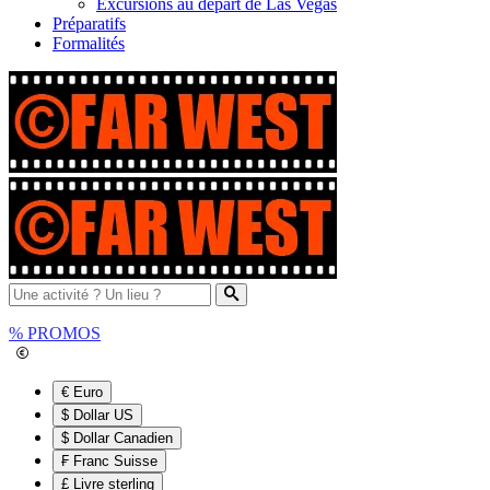
Excursions au départ de Las Vegas
Préparatifs
Formalités
%
PROMOS
€ Euro
$ Dollar US
$ Dollar Canadien
₣ Franc Suisse
£ Livre sterling