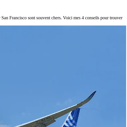
r San Francisco sont souvent chers. Voici mes 4 conseils pour trouver