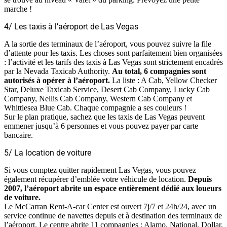
marche !
4/ Les taxis à l’aéroport de Las Vegas
A la sortie des terminaux de l’aéroport, vous pouvez suivre la file
d’attente pour les taxis. Les choses sont parfaitement bien organisées
: l’activité et les tarifs des taxis à Las Vegas sont strictement encadrés
par la Nevada Taxicab Authority.
Au total, 6 compagnies sont
autorisés à opérer à l’aéroport.
La liste : A Cab, Yellow Checker
Star, Deluxe Taxicab Service, Desert Cab Company, Lucky Cab
Company, Nellis Cab Company, Western Cab Company et
Whittlesea Blue Cab. Chaque compagnie a ses couleurs !
Sur le plan pratique, sachez que les taxis de Las Vegas peuvent
emmener jusqu’à 6 personnes et vous pouvez payer par carte
bancaire.
5/ La location de voiture
Si vous comptez quitter rapidement Las Vegas, vous pouvez
également récupérer d’emblée votre véhicule de location.
Depuis
2007, l’aéroport abrite un espace entièrement dédié aux loueurs
de voiture.
Le McCarran Rent-A-car Center est ouvert 7j/7 et 24h/24, avec un
service continue de navettes depuis et à destination des terminaux de
l’aéroport. Le centre abrite 11 compagnies : Alamo, National, Dollar,