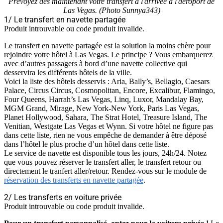
Prévoyez dès maintenant votre transfert à l'arrivée à l'aéroport de
Las Vegas. (Photo Sunnya343)
1/ Le transfert en navette partagée
Produit introuvable ou code produit invalide.
Le transfert en navette partagée est la solution la moins chère pour
rejoindre votre hôtel à Las Vegas. Le principe ? Vous embarquerez
avec d’autres passagers à bord d’une navette collective qui
desservira les différents hôtels de la ville.
Voici la liste des hôtels desservis : Aria, Bally’s, Bellagio, Caesars
Palace, Circus Circus, Cosmopolitan, Encore, Excalibur, Flamingo,
Four Queens, Harrah’s Las Vegas, Linq, Luxor, Mandalay Bay,
MGM Grand, Mirage, New York-New York, Paris Las Vegas,
Planet Hollywood, Sahara, The Strat Hotel, Treasure Island, The
Venitian, Westgate Las Vegas et Wynn. Si votre hôtel ne figure pas
dans cette liste, rien ne vous empêche de demander à être déposé
dans l’hôtel le plus proche d’un hôtel dans cette liste.
Le service de navette est disponible tous les jours, 24h/24. Notez
que vous pouvez réserver le transfert aller, le transfert retour ou
directement le tranfert aller/retour. Rendez-vous sur le module de
réservation des transferts en navette partagée
.
2/ Les transferts en voiture privée
Produit introuvable ou code produit invalide.