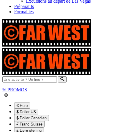
Excursions au départ de Las Vegas
Préparatifs
Formalités
%
PROMOS
€ Euro
$ Dollar US
$ Dollar Canadien
₣ Franc Suisse
£ Livre sterling