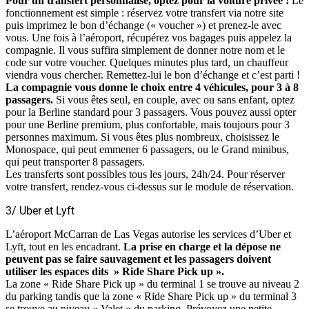
Pour un transfert personnalisé, optez pour la voiture privée !
Le
fonctionnement est simple : réservez votre transfert via notre site
puis imprimez le bon d’échange (« voucher ») et prenez-le avec
vous. Une fois à l’aéroport, récupérez vos bagages puis appelez la
compagnie. Il vous suffira simplement de donner notre nom et le
code sur votre voucher. Quelques minutes plus tard, un chauffeur
viendra vous chercher. Remettez-lui le bon d’échange et c’est parti !
La compagnie vous donne le choix entre 4 véhicules, pour 3 à 8
passagers.
Si vous êtes seul, en couple, avec ou sans enfant, optez
pour la Berline standard pour 3 passagers. Vous pouvez aussi opter
pour une Berline premium, plus confortable, mais toujours pour 3
personnes maximum. Si vous êtes plus nombreux, choisissez le
Monospace, qui peut emmener 6 passagers, ou le Grand minibus,
qui peut transporter 8 passagers.
Les transferts sont possibles tous les jours, 24h/24. Pour réserver
votre transfert, rendez-vous ci-dessus sur le module de réservation.
3/ Uber et Lyft
L’aéroport McCarran de Las Vegas autorise les services d’Uber et
Lyft, tout en les encadrant.
La prise en charge et la dépose ne
peuvent pas se faire sauvagement et les passagers doivent
utiliser les espaces dits » Ride Share Pick up ».
La zone « Ride Share Pick up » du terminal 1 se trouve au niveau 2
du parking tandis que la zone « Ride Share Pick up » du terminal 3
se trouve au niveau « Valet » du parking. Prévoyez une petite