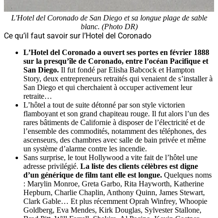
L'Hotel del Coronado de San Diego et sa longue plage de sable
blanc. (Photo DR)
Ce qu’il faut savoir sur l’Hotel del Coronado
L’Hotel del Coronado a ouvert ses portes en février 1888
sur la presqu’île de Coronado, entre l’océan Pacifique et
San Diego.
Il fut fondé par Elisha Babcock et Hampton
Story, deux entrepreneurs retraités qui venaient de s’installer à
San Diego et qui cherchaient à occuper activement leur
retraite…
L’hôtel a tout de suite détonné par son style victorien
flamboyant et son grand chapiteau rouge. Il fut alors l’un des
rares bâtiments de Californie à disposer de l’électricité et de
l’ensemble des commodités, notamment des téléphones, des
ascenseurs, des chambres avec salle de bain privée et même
un système d’alarme contre les incendie.
Sans surprise, le tout Hollywood a vite fait de l’hôtel une
adresse privilégié.
La liste des clients célèbres est digne
d’un générique de film tant elle est longue.
Quelques noms
: Marylin Monroe, Greta Garbo, Rita Hayworth, Katherine
Hepburn, Charlie Chaplin, Anthony Quinn, James Stewart,
Clark Gable… Et plus récemment Oprah Winfrey, Whoopie
Goldberg, Eva Mendes, Kirk Douglas, Sylvester Stallone,