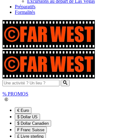
Excursions au départ de Las Vegas
Préparatifs
Formalités
%
PROMOS
€ Euro
$ Dollar US
$ Dollar Canadien
₣ Franc Suisse
£ Livre sterling