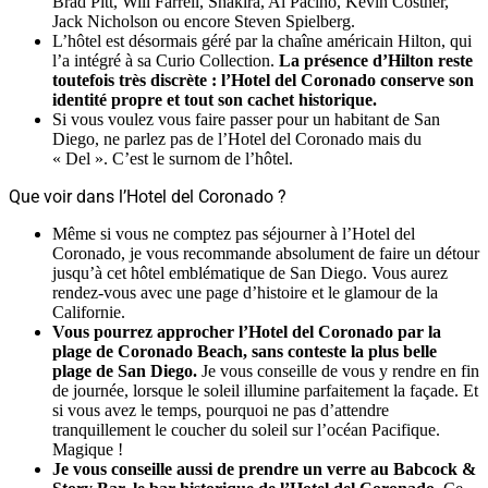
Brad Pitt, Will Farrell, Shakira, Al Pacino, Kevin Costner,
Jack Nicholson ou encore Steven Spielberg.
L’hôtel est désormais géré par la chaîne américain Hilton, qui
l’a intégré à sa Curio Collection.
La présence d’Hilton reste
toutefois très discrète : l’Hotel del Coronado conserve son
identité propre et tout son cachet historique.
Si vous voulez vous faire passer pour un habitant de San
Diego, ne parlez pas de l’Hotel del Coronado mais du
« Del ». C’est le surnom de l’hôtel.
Que voir dans l’Hotel del Coronado ?
Même si vous ne comptez pas séjourner à l’Hotel del
Coronado, je vous recommande absolument de faire un détour
jusqu’à cet hôtel emblématique de San Diego. Vous aurez
rendez-vous avec une page d’histoire et le glamour de la
Californie.
Vous pourrez approcher l’Hotel del Coronado par la
plage de Coronado Beach, sans conteste la plus belle
plage de San Diego.
Je vous conseille de vous y rendre en fin
de journée, lorsque le soleil illumine parfaitement la façade. Et
si vous avez le temps, pourquoi ne pas d’attendre
tranquillement le coucher du soleil sur l’océan Pacifique.
Magique !
Je vous conseille aussi de prendre un verre au Babcock &