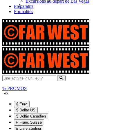
Excursions au départ de Las Vegas
Préparatifs
Formalités
%
PROMOS
€ Euro
$ Dollar US
$ Dollar Canadien
₣ Franc Suisse
£ Livre sterling