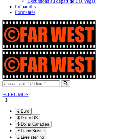
Excursions au départ de Las Vegas
Préparatifs
Formalités
%
PROMOS
€ Euro
$ Dollar US
$ Dollar Canadien
₣ Franc Suisse
£ Livre sterling